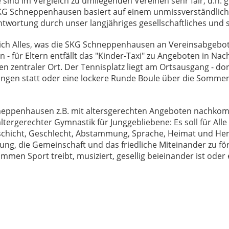
sind im Vergleich zu umliegenden Vereinen sehr fair, d.h. g
KG Schneppenhausen basiert auf einem unmissverständlic
wortung durch unser langjähriges gesellschaftliches und 
lich Alles, was die SKG Schneppenhausen an Vereinsabgebot
 für Eltern entfällt das "Kinder-Taxi" zu Angeboten in Nac
zentraler Ort. Der Tennisplatz liegt am Ortsausgang - dort
ungen statt oder eine lockere Runde Boule über die Sommerm
hneppenhausen z.B. mit altersgerechten Angeboten nachkom
tergerechter Gymnastik für Junggebliebene: Es soll für Alle 
icht, Geschlecht, Abstammung, Sprache, Heimat und Herkun
, die Gemeinschaft und das friedliche Miteinander zu fö
en Sport treibt, musiziert, gesellig beieinander ist oder ei