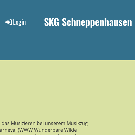
SKG Schneppenhausen
Login
r das Musizieren bei unserem Musikzug
 Karneval (WWW Wunderbare Wilde