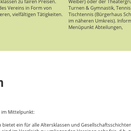
klassen zu fairen Preisen.
Weiber) oder der Theatergr
des Vereins in Form von
Turnen & Gymnastik, Tennis 
ren, vielfältigen Tätigkeiten.
Tischtennis (Bürgerhaus Sc
im näheren Umkreis). Inform
Menüpunkt Abteilungen,
n
 im Mittelpunkt:
etet ein für alle Altersklassen und Gesellschaftsschichten 