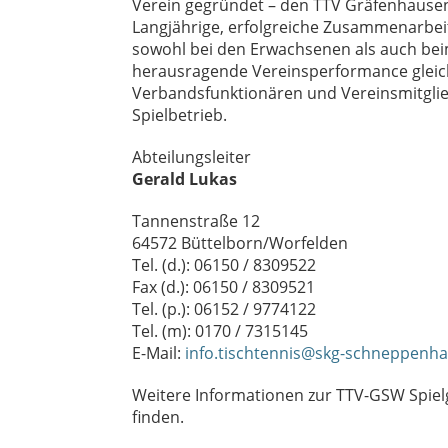
Verein gegründet – den TTV Gräfenhaus
Langjährige, erfolgreiche Zusammenarbeit
sowohl bei den Erwachsenen als auch be
herausragende Vereinsperformance glei
Verbandsfunktionären und Vereinsmitgli
Spielbetrieb.
Abteilungsleiter
Gerald Lukas
Tannenstraße 12
64572 Büttelborn/Worfelden
Tel. (d.): 06150 / 8309522
Fax (d.): 06150 / 8309521
Tel. (p.): 06152 / 9774122
Tel. (m): 0170 / 7315145
E-Mail:
info.tischtennis@skg-schneppenh
Weitere Informationen zur TTV-GSW Spie
finden.