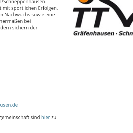
en/Schneppenhausen.
 mit sportlichen Erfolgen,
im Nachwuchs sowie eine
chermaßen bei
edern sichern den
ausen.de
lgemeinschaft sind
hier
zu